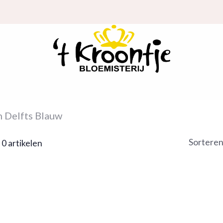
 Delfts Blauw
Sorteren
 0 artikelen