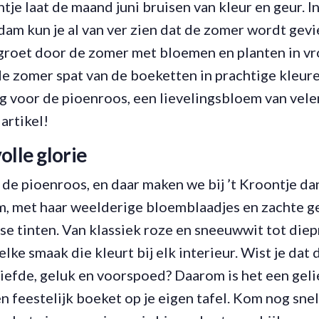
tje laat de maand juni bruisen van kleur en geur. I
am kun je al van ver zien dat de zomer wordt gevi
egroet door de zomer met bloemen en planten in vr
e zomer spat van de boeketten in prachtige kleure
g voor de pioenroos, een lievelingsbloem van velen
artikel!
olle glorie
 de pioenroos, en daar maken we bij ’t Kroontje da
 met haar weelderige bloemblaadjes en zachte geur
rse tinten. Van klassiek roze en sneeuwwit tot die
elke smaak die kleurt bij elk interieur. Wist je dat
liefde, geluk en voorspoed? Daarom is het een gel
 feestelijk boeket op je eigen tafel. Kom nog sne