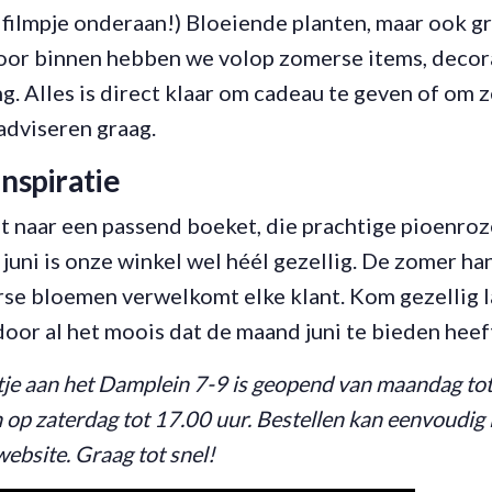
et filmpje onderaan!) Bloeiende planten, maar ook g
oor binnen hebben we volop zomerse items, decor
g. Alles is direct klaar om cadeau te geven of om z
dviseren graag.
inspiratie
t naar een passend boeket, die prachtige pioenroz
 juni is onze winkel wel héél gezellig. De zomer han
rse bloemen verwelkomt elke klant. Kom gezellig l
 door al het moois dat de maand juni te bieden heef
ntje aan het Damplein 7-9 is geopend van maandag tot
 op zaterdag tot 17.00 uur. Bestellen kan eenvoudig i
website. Graag tot snel!