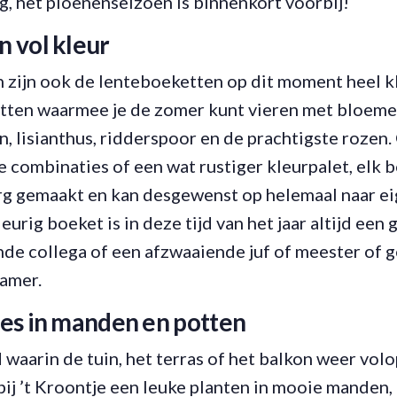
og, het pioenenseizoen is binnenkort voorbij!
 vol kleur
zijn ook de lenteboeketten op dit moment heel kle
tten waarmee je de zomer kunt vieren met bloemen 
n, lisianthus, ridderspoor en de prachtigste rozen.
e combinaties of een wat rustiger kleurpalet, elk
rg gemaakt en kan desgewenst op helemaal naar e
urig boeket is in deze tijd van het jaar altijd een
nde collega of een afzwaaiende juf of meester of 
amer.
es in manden en potten
 waarin de tuin, het terras of het balkon weer vol
j ’t Kroontje een leuke planten in mooie manden,