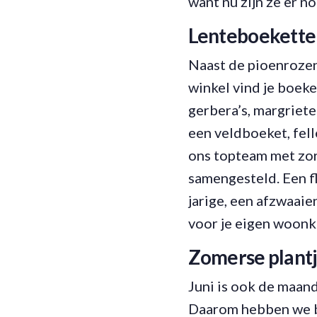
want nu zijn ze er n
Lenteboeketten
Naast de pioenrozen 
winkel vind je boeke
gerbera’s, margriete
een veldboeket, fell
ons topteam met zo
samengesteld. Een fle
jarige, een afzwaaie
voor je eigen woonk
Zomerse plantj
Juni is ook de maand
Daarom hebben we bi